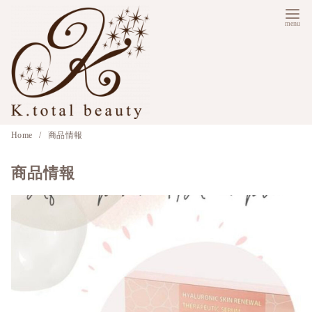
コ
ン
テ
ン
ツ
へ
移
Home
商品情報
動
商品情報