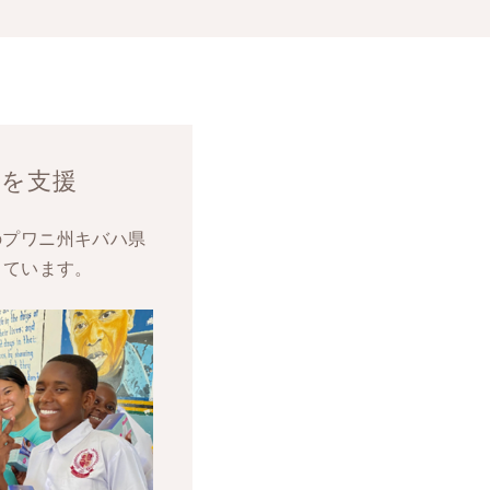
供を支援
のプワニ州キバハ県
しています。