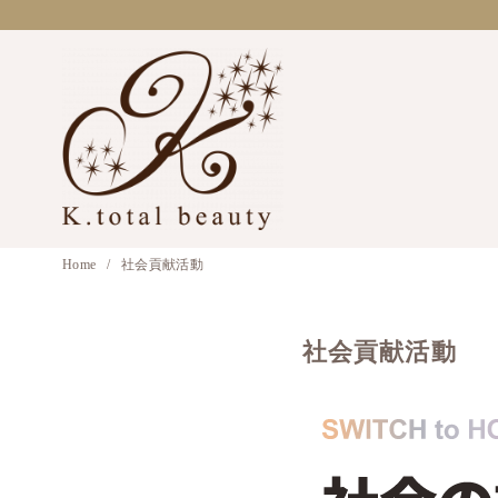
コ
ン
テ
ン
ツ
へ
移
動
Home
社会貢献活動
社会貢献活動