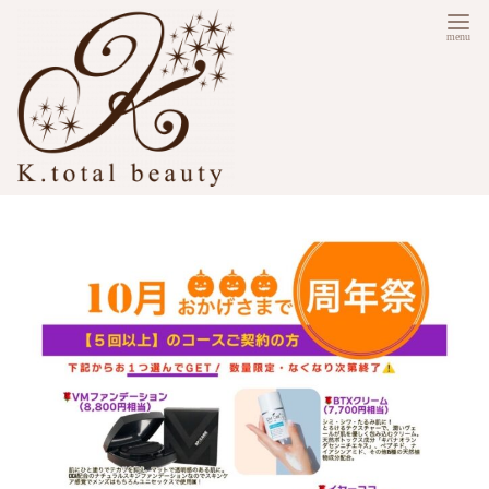
コ
ン
テ
ン
ツ
へ
移
動