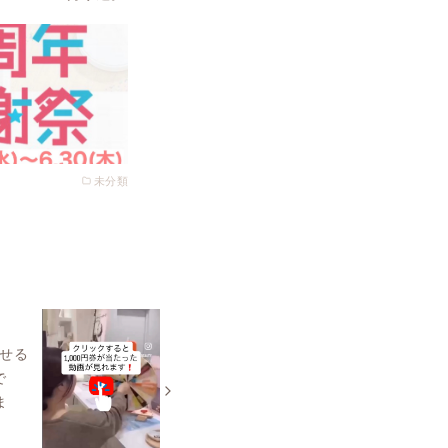
未分類
回せる
で
ま