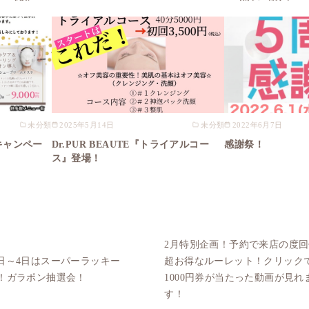
未分類
2025年5月14日
未分類
2022年6月7日
キャンペー
Dr.PUR BEAUTE『トライアルコー
感謝祭！
ス』登場！
2月特別企画！予約で来店の度
2日～4日はスーパーラッキー
超お得なルーレット！クリック
Y！ガラポン抽選会！
1000円券が当たった動画が見れ
す！