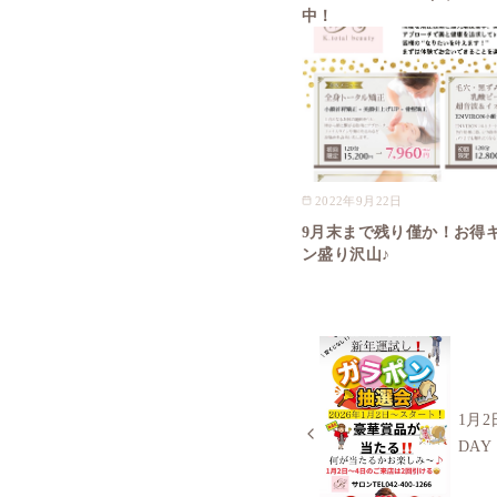
中！
2022年9月22日
9月末まで残り僅か！お得
ン盛り沢山♪
1月
DA