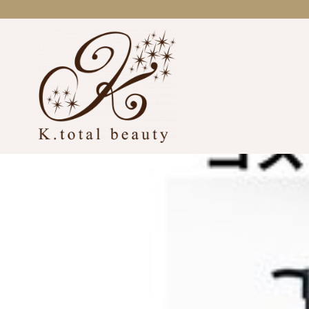
コ
ン
テ
ン
ツ
へ
移
動