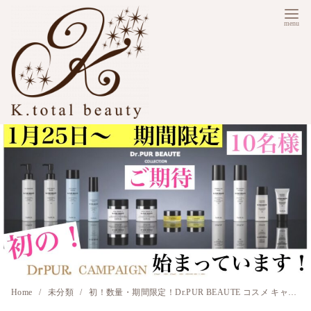
コ
ン
テ
ン
ツ
へ
移
動
Home
未分類
初！数量・期間限定！Dr.PUR BEAUTE コスメ キャンペーン開催中！