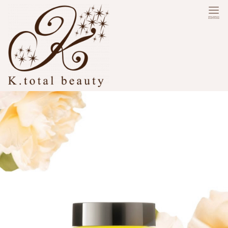
コ
ン
テ
ン
ツ
へ
移
動