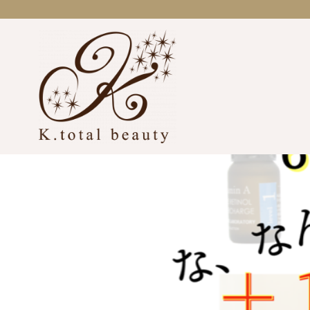
コ
ン
テ
ン
ツ
へ
移
動