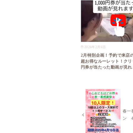
2026年2月6日
2月特別企画！予約で来店
超お得なルーレット！クリッ
円券が当たった動画が見れ
春一
ン 