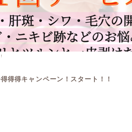
！
ル得得得キャンペーン！スタート！！
！