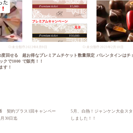
未分類
2022年8月9日
未分類
2023年2月10日
の度回せる
超お得なプレミアムチケット数量限定
バレンタインはチ
クで1000
で販売！！
ます！
番 契約プラス1回キャンペー
5月、白熱！ジャンケン大会ス
4月30日迄
しました！！